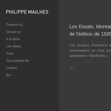
Peinture (s)
Les Essais, Montai
Dessin (s)
de l’édition de 15
A la lettre
Les Anciens Florentins é
Les objets
avertissaient un mois a
Vues
appelaient « Martinella ».
Sur-à-propos-de
←
Contact
Bio