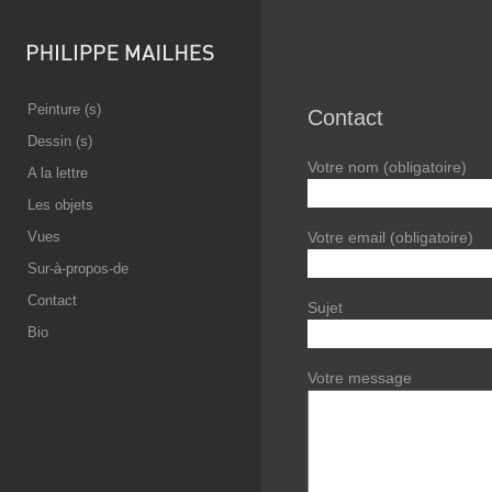
Peinture (s)
Contact
Dessin (s)
Votre nom (obligatoire)
A la lettre
Les objets
Votre email (obligatoire)
Vues
Sur-à-propos-de
Contact
Sujet
Bio
Votre message